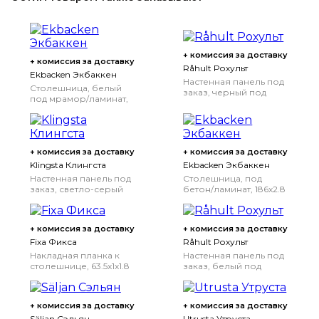
+ комиссия за доставку
+ комиссия за доставку
Råhult Рохульт
Ekbacken Экбаккен
Настенная панель под
Столешница, белый
заказ, черный под
под мрамор/ламинат,
камень/кварц, 1 м²x1.2
246x2.8 см
246x2.8 см
см
+ комиссия за доставку
+ комиссия за доставку
Klingsta Клингста
Ekbacken Экбаккен
Настенная панель под
Столешница, под
заказ, светло-серый
бетон/ламинат, 186x2.8
под минерал/акрил, 1
см
186x2.8 см
м²x1.2 см
+ комиссия за доставку
+ комиссия за доставку
Fixa Фикса
Råhult Рохульт
Накладная планка к
Настенная панель под
столешнице, 63.5x1x1.8
заказ, белый под
см
мрамор/кварц, 1 м²x1.2
см
+ комиссия за доставку
+ комиссия за доставку
Säljan Сэльян
Utrusta Утруста