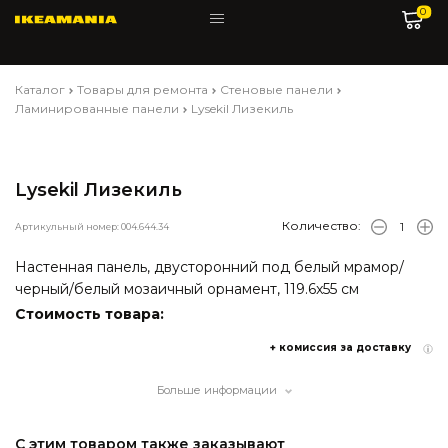
0
Каталог
Товары для ремонта
Стеновые панели
Ламинированные панели
Lysekil Лизекиль
Lysekil Лизекиль
Количество:
Артикульный номер: 004.644.34
Настенная панель, двусторонний под белый мрамор/
черный/белый мозаичный орнамент, 119.6x55 см
Стоимость товара:
+ комиссия за доставку
Больше информации
С этим товаром также заказывают