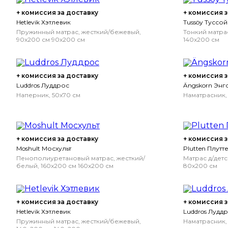
+ комиссия за доставку
+ комиссия з
Hetlevik Хэтлевик
Tussöy Туссой
Пружинный матрас, жесткий/бежевый,
Тонкий матра
90x200 см
90x200 см
140x200 см
+ комиссия за доставку
+ комиссия з
Luddros Луддрос
Ängskorn Энг
Наперник, 50x70 см
Наматрасник,
+ комиссия за доставку
+ комиссия з
Moshult Мосхульт
Plutten Плутт
Пенополиуретановый матрас, жесткий/
Матрас д/дет
белый, 160x200 см
160x200 см
80x200 см
+ комиссия за доставку
+ комиссия з
Hetlevik Хэтлевик
Luddros Лудд
Пружинный матрас, жесткий/бежевый,
Наматрасник,