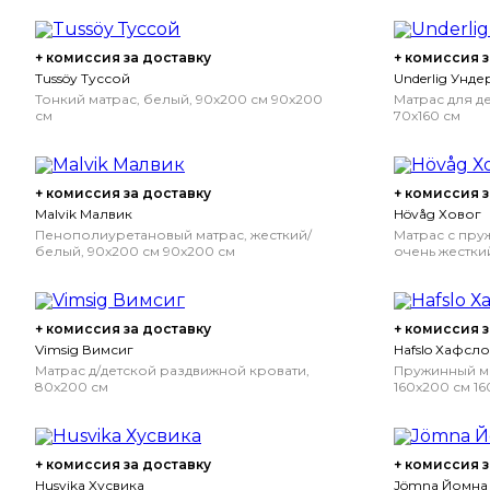
+ комиссия за доставку
+ комиссия з
Tussöy Туссой
Underlig Унде
Тонкий матрас, белый, 90x200 см
90x200
Матрас для д
см
70x160 см
+ комиссия за доставку
+ комиссия з
Malvik Малвик
Hövåg Ховог
Пенополиуретановый матрас, жесткий/
Матрас с пру
белый, 90x200 см
90x200 см
очень жестки
160x200 см
Оч
+ комиссия за доставку
+ комиссия з
Vimsig Вимсиг
Hafslo Хафсло
Матрас д/детской раздвижной кровати,
Пружинный ма
80x200 см
160x200 см
16
+ комиссия за доставку
+ комиссия з
Husvika Хусвика
Jömna Йомна