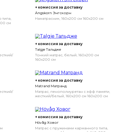
+ комиссия за доставку
Ängskorn Энгскорн
 типа,
Наматрасник, 160x200 см
160x200 см
200 см
белый
+ комиссия за доставку
Talgje Тальдже
есткий/
Тонкий матрас, белый, 160x200 см
160x200 см
+ комиссия за доставку
Matrand Матранд
есткий/
Матрас, пенополиуретан с эфф памяти,
жесткий/белый, 160x200 см
160x200 см
+ комиссия за доставку
Hövåg Ховог
см
Матрас с пружинами карманного типа,