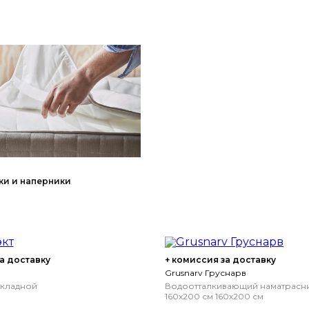
ки и наперники
а доставку
+ комиссия за доставку
Grusnarv Груснарв
складной
Водоотталкивающий наматрасни
160x200 см
160x200 см