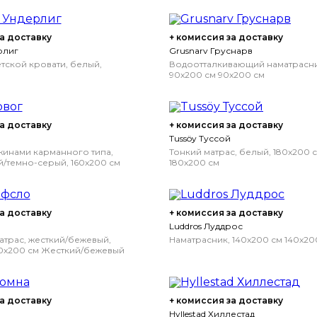
а доставку
+ комиссия за доставку
рлиг
Grusnarv Груснарв
етской кровати, белый,
Водоотталкивающий наматрасни
90x200 см
90x200 см
а доставку
+ комиссия за доставку
Tussöy Туссой
жинами карманного типа,
Тонкий матрас, белый, 180x200 
й/темно-серый, 160x200 см
180x200 см
ень жесткий/темно-серый
а доставку
+ комиссия за доставку
Luddros Луддрос
трас, жесткий/бежевый,
Наматрасник, 140x200 см
140x20
0x200 см
Жесткий/бежевый
а доставку
+ комиссия за доставку
Hyllestad Хиллестад