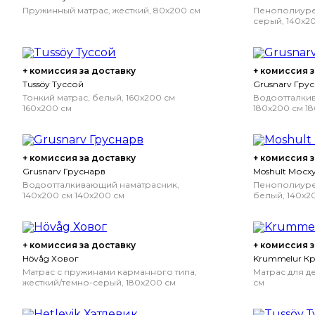
Пружинный матрас, жесткий, 80x200 см
Пенополиурет
серый, 140x2
+ комиссия за доставку
+ комиссия з
Tussöy Туссой
Grusnarv Гру
Тонкий матрас, белый, 160x200 см
Водоотталки
160x200 см
180x200 см
18
+ комиссия за доставку
+ комиссия з
Grusnarv Груснарв
Moshult Мосху
Водоотталкивающий наматрасник,
Пенополиурет
140x200 см
140x200 см
белый, 140x2
+ комиссия за доставку
+ комиссия з
Hövåg Ховог
Krummelur К
Матрас с пружинами карманного типа,
Матрас для де
жесткий/темно-серый, 180x200 см
см
180x200 см
Жесткий/темно-серый