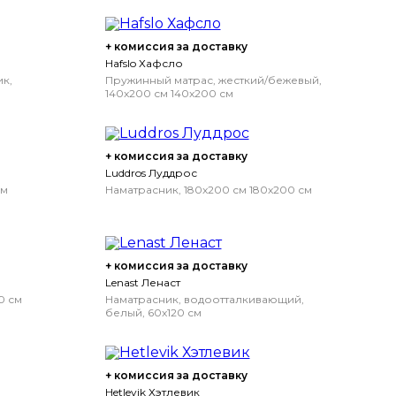
+ комиссия за доставку
Hafslo Хафсло
к,
Пружинный матрас, жесткий/бежевый,
140x200 см
140x200 см
+ комиссия за доставку
Luddros Луддрос
см
Наматрасник, 180x200 см
180x200 см
+ комиссия за доставку
Lenast Ленаст
0 см
Наматрасник, водоотталкивающий,
белый, 60x120 см
+ комиссия за доставку
Hetlevik Хэтлевик