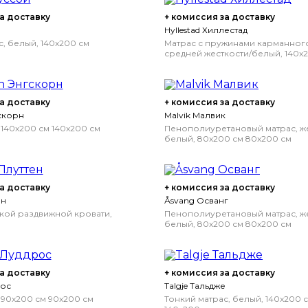
а доставку
+ комиссия за доставку
Hyllestad Хиллестад
с, белый, 140x200 см
Матрас с пружинами карманного
средней жесткости/белый, 140x
140x200 см
Средней жесткости/
а доставку
+ комиссия за доставку
скорн
Malvik Малвик
 140x200 см
140x200 см
Пенополиуретановый матрас, ж
белый, 80x200 см
80x200 см
а доставку
+ комиссия за доставку
ен
Åsvang Осванг
ской раздвижной кровати,
Пенополиуретановый матрас, ж
белый, 80x200 см
80x200 см
а доставку
+ комиссия за доставку
рос
Talgje Тальдже
 90x200 см
90x200 см
Тонкий матрас, белый, 140x200 