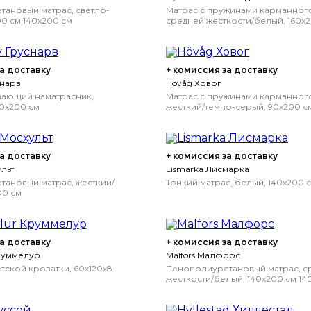
ановый матрас, светло-
Матрас с пружинами карманного
00 см
140x200 см
средней жесткости/белый, 160x
160x200 см
Средней жесткости/
а доставку
+ комиссия за доставку
снарв
Hövåg Ховог
вающий наматрасник,
Матрас с пружинами карманного
0x200 см
жесткий/темно-серый, 90x200 с
см
Жесткий/темно-серый
а доставку
+ комиссия за доставку
льт
Lismarka Лисмарка
ановый матрас, жесткий/
Тонкий матрас, белый, 140x200 
00 см
а доставку
+ комиссия за доставку
руммелур
Malfors Малфорс
тской кроватки, 60x120x8
Пенополиуретановый матрас, с
жесткости/белый, 140x200 см
14
Средней жесткости/белый