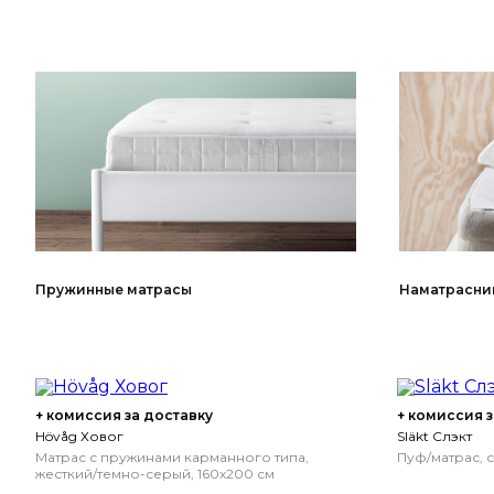
Пружинные матрасы
Наматрасни
+ комиссия за доставку
+ комиссия з
Hövåg Ховог
Släkt Слэкт
Матрас с пружинами карманного типа,
Пуф/матрас, 
жесткий/темно-серый, 160x200 см
160x200 см
Жесткий/темно-серый