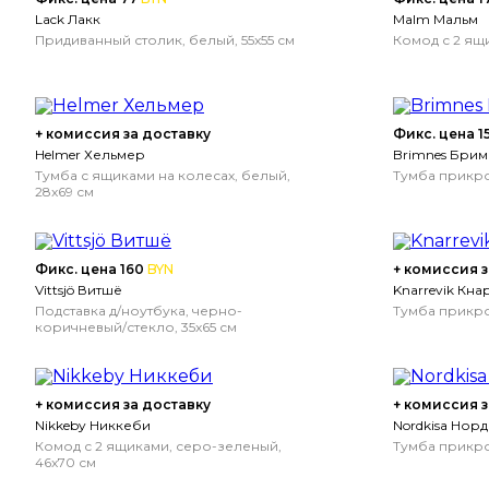
Lack Лакк
Malm Мальм
Придиванный столик, белый, 55x55 см
Комод с 2 ящи
+ комиссия за доставку
Фикс. цена 1
Helmer Хельмер
Brimnes Брим
Тумба с ящиками на колесах, белый,
Тумба прикро
28x69 см
Фикс. цена 160
BYN
+ комиссия з
Vittsjö Витшё
Knarrevik Кн
Подставка д/ноутбука, черно-
Тумба прикро
коричневый/стекло, 35x65 см
+ комиссия за доставку
+ комиссия з
Nikkeby Никкеби
Nordkisa Нор
Комод с 2 ящиками, серо-зеленый,
Тумба прикро
46x70 см