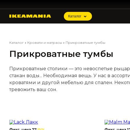
Каталог
Каталог
Кровати и матрасы
Прикроватные тумбы
Прикроватные тумбы
Прикроватные столики — это невоспетые рыцари
стакан воды... Необходимая вещь. У нас в ассор
кроватями и другой мебелью для спален. Некот
тревожить ваш сон.
Фикс. цена 77
BYN
Фикс. цена 1