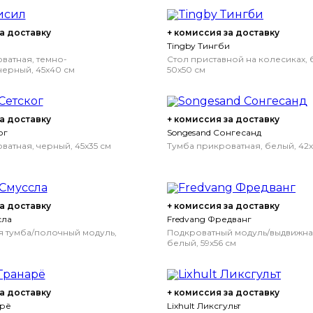
а доставку
+ комиссия за доставку
Tingby Тингби
ватная, темно-
Стол приставной на колесиках, 
ерный, 45x40 см
50x50 см
а доставку
+ комиссия за доставку
ог
Songesand Сонгесанд
ватная, черный, 45x35 см
Тумба прикроватная, белый, 42
а доставку
+ комиссия за доставку
сла
Fredvang Фредванг
 тумба/полочный модуль,
Подкроватный модуль/выдвижна
белый, 59x56 см
а доставку
+ комиссия за доставку
арё
Lixhult Ликсгульт