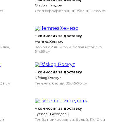
Gladom Гладом
ия,
Стол сервировочный, белый, 45x53 см
+ комиссия за доставку
Hemnes Хемнэс
илка,
Комод с 2 ящиками, белая морилка,
54x66 см
+ комиссия за доставку
Råskog Роскуг
x39 см
Тележка, белый, 35x45x78 см
+ комиссия за доставку
Tyssedal Тисседаль
 см
Тумба прикроватная, белый, 51x40 см