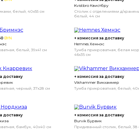
Kvistbro Квистбру
ками, белый, 40x55 см
Столик с отделениями д/хранен
белый, 44 см
50
BYN
+ комиссия за доставку
нэс
Hemnes Хемнэс
ватная, белый, 39x41 см
Тумба прикроватная, белая мор
46x35 см
а доставку
+ комиссия за доставку
арревик
Vikhammer Викхаммер
ватная, черный, 37x28 см
Тумба прикроватная, белый, 40
а доставку
+ комиссия за доставку
дкиза
Burvik Бурвик
ватная, бамбук, 40x40 см
Придиванный столик, белый, 38