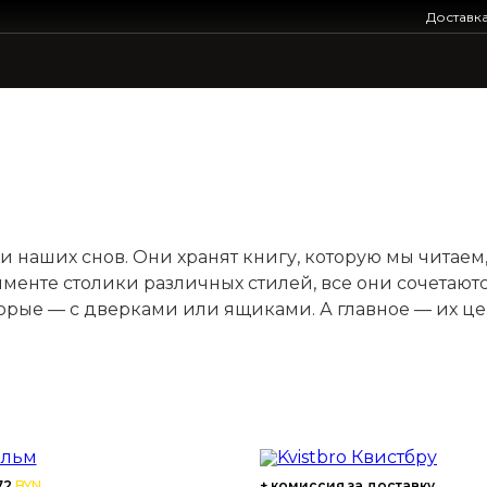
Доставк
 наших снов. Они хранят книгу, которую мы читаем
тименте столики различных стилей, все они сочетаю
орые — с дверками или ящиками. А главное — их це
72
BYN
+ комиссия за доставку