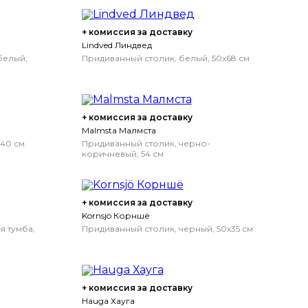
+ комиссия за доставку
Lindved Линдвед
белый,
Придиванный столик, белый, 50x68 см
+ комиссия за доставку
Malmsta Малмста
x40 см
Придиванный столик, черно-
коричневый, 54 см
+ комиссия за доставку
Kornsjö Корншё
я тумба,
Придиванный столик, черный, 50x35 см
+ комиссия за доставку
Hauga Хауга