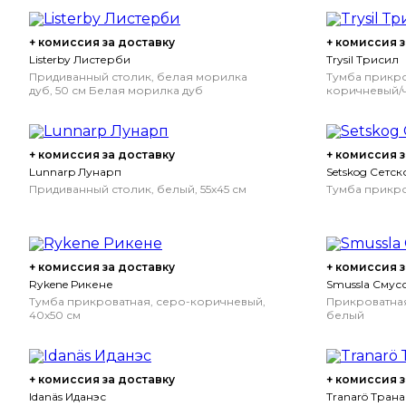
+ комиссия за доставку
+ комиссия з
Listerby Листерби
Trysil Трисил
Придиванный столик, белая морилка
Тумба прикро
дуб, 50 см
Белая морилка дуб
коричневый/ч
+ комиссия за доставку
+ комиссия з
Lunnarp Лунарп
Setskog Сетск
Придиванный столик, белый, 55x45 см
Тумба прикро
+ комиссия за доставку
+ комиссия з
Rykene Рикене
Smussla Смус
Тумба прикроватная, серо-коричневый,
Прикроватная
40x50 см
белый
+ комиссия за доставку
+ комиссия з
Idanäs Иданэс
Tranarö Тран