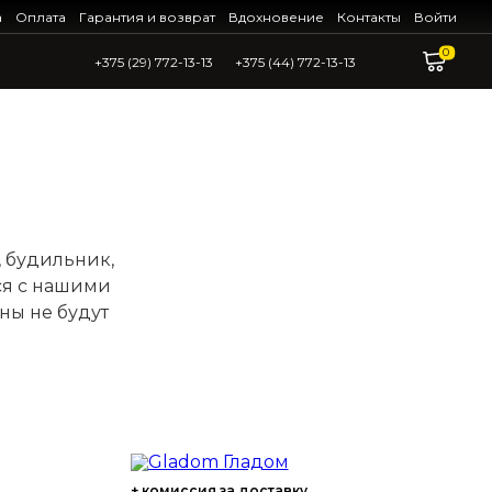
а
Оплата
Гарантия и возврат
Вдохновение
Контакты
Войти
0
+375 (29) 772-13-13
+375 (44) 772-13-13
, будильник,
тся с нашими
ны не будут
+ комиссия за доставку