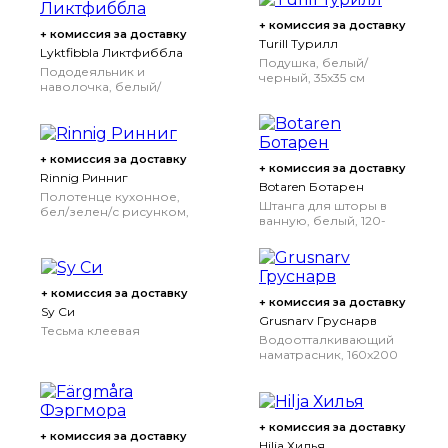
+ комиссия за доставку
+ комиссия за доставку
Turill Турилл
Lyktfibbla Ликтфиббла
Подушка, белый/
Пододеяльник и
черный, 35x35 см
наволочка, белый/
серый, 150x200/50x70
см
150x200/50x70 см
+ комиссия за доставку
+ комиссия за доставку
Rinnig Ринниг
Botaren Ботарен
Полотенце кухонное,
Штанга для шторы в
бел/зелен/с рисунком,
ванную, белый, 120-
45x60 см
200 см
120-200 см
+ комиссия за доставку
+ комиссия за доставку
Sy Си
Grusnarv Груснарв
Тесьма клеевая
Водоотталкивающий
наматрасник, 160x200
см
160x200 см
+ комиссия за доставку
+ комиссия за доставку
Hilja Хилья