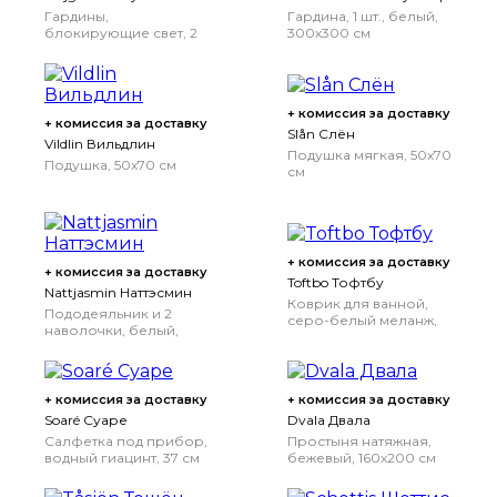
Гардины,
Гардина, 1 шт., белый,
блокирующие свет, 2
300x300 см
шт., серый, 145x300 см
+ комиссия за доставку
+ комиссия за доставку
Slån Слён
Vildlin Вильдлин
Подушка мягкая, 50x70
Подушка, 50x70 см
см
+ комиссия за доставку
+ комиссия за доставку
Toftbo Тофтбу
Nattjasmin Наттэсмин
Коврик для ванной,
Пододеяльник и 2
серо-белый меланж,
наволочки, белый,
50x80 см
200x200/50x70 см
200x200/50x70 см
+ комиссия за доставку
+ комиссия за доставку
Soaré Суаре
Dvala Двала
Салфетка под прибор,
Простыня натяжная,
водный гиацинт, 37 см
бежевый, 160x200 см
160x200 см