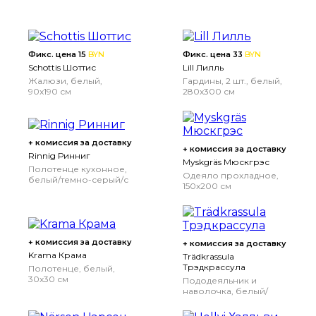
Фикс. цена 15
BYN
Фикс. цена 33
BYN
Schottis Шоттис
Lill Лилль
Жалюзи, белый,
Гардины, 2 шт., белый,
90x190 см
280x300 см
+ комиссия за доставку
+ комиссия за доставку
Rinnig Ринниг
Myskgräs Мюскгрэс
Полотенце кухонное,
Одеяло прохладное,
белый/темно-серый/с
150x200 см
рисунком, 45x60 см
+ комиссия за доставку
+ комиссия за доставку
Krama Крама
Trädkrassula
Трэдкрассула
Полотенце, белый,
30x30 см
Пододеяльник и
наволочка, белый/
синий, 150x200/50x70
см