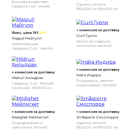
Блокирующая свет
Одеяло легкое,
гардина, 1 шт., синий,
150x200 см
150x200 см
210x300 см
+ комиссия за доставку
Фикс. цена 193
BYN
Gurli Гурли
Majgull Майгулл
Чехол на подушку,
Затемняющие
золотисто-желтый,
гардины, 2 шт., светло-
50x50 см
серый, 145x300 см
+ комиссия за доставку
+ комиссия за доставку
Indira Индира
Hildrun Хильдран
Покрывало, светло-
Гардины, 2 шт., белый/
коричневый, 230x250
точечный, 145x300 см
см
230x250 см
+ комиссия за доставку
+ комиссия за доставку
Möjlighet Мёйлигхет
Småsporre Смоспорре
Пододеяльник и
Одеяло теплое,
наволочка, белый/
150x200 см
150x200 см
мозаичный орнамент,