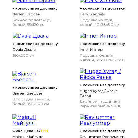
+ комиссия за доставку
+ комиссия за доставку
Närsen Нэрсен
Hellvi Хэлльви
Банное полотенце,
Подушка на стул,
белый, 55x120 см
серый, 40x38x5.0 см
+ комиссия за доставку
+ комиссия за доставку
Dvala Двала
Inner Иннер
160x200 см
Подушка, белый/
мягкий, 50x50 см
50x50
см
+ комиссия за доставку
+ комиссия за доставку
Hugad Хугад / Räcka
Bjärsen Бьерсен
Рэкка
Штора для ванной,
Двойной гардинный
белый, 180x200 см
карниз/комбинация,
белый, 210-385 см
Фикс. цена 193
BYN
+ комиссия за доставку
Majgull Майгулл
Revlummer Ревлуммер