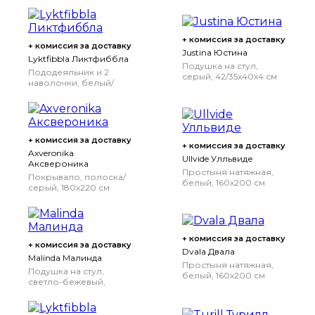
150x200/50x70 см
+ комиссия за доставку
+ комиссия за доставку
Justina Юстина
Lyktfibbla Ликтфиббла
Подушка на стул,
Пододеяльник и 2
серый, 42/35x40x4 см
наволочки, белый/
серый, 200x200/50x70
см
200x200/50x70 см
+ комиссия за доставку
+ комиссия за доставку
Axveronika
Ullvide Улльвиде
Аксвероника
Простыня натяжная,
Покрывало, полоска/
белый, 160x200 см
серый, 180x220 см
160x200 см
180x220 см
+ комиссия за доставку
+ комиссия за доставку
Dvala Двала
Malinda Малинда
Простыня натяжная,
Подушка на стул,
белый, 160x200 см
светло-бежевый,
160x200 см
40/35x38x7 см