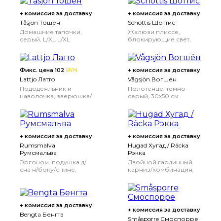
+ комиссия за доставку
+ комиссия за доставку
Tåsjön Тошён
Schottis Шоттис
Домашние тапочки,
Жалюзи плиссе,
серый, L/XL
L/XL
блокирующие свет,
темно-серый, 100x190
см
Фикс. цена 102
BYN
+ комиссия за доставку
Lattjo Латто
Vågsjön Вогшён
Пододеяльник и
Полотенце, темно-
наволочка, зверюшка/
серый, 30x50 см
разноцветный,
150x200/50x70 см
+ комиссия за доставку
+ комиссия за доставку
Rumsmalva
Hugad Хугад / Räcka
Румсмальва
Рэкка
Эргоном. подушка д/
Двойной гардинный
сна н/боку/спине,
карниз/комбинация,
50x70 см
черный, 210-385 см
+ комиссия за доставку
+ комиссия за доставку
Bengta Бенгта
Småsporre Смоспорре