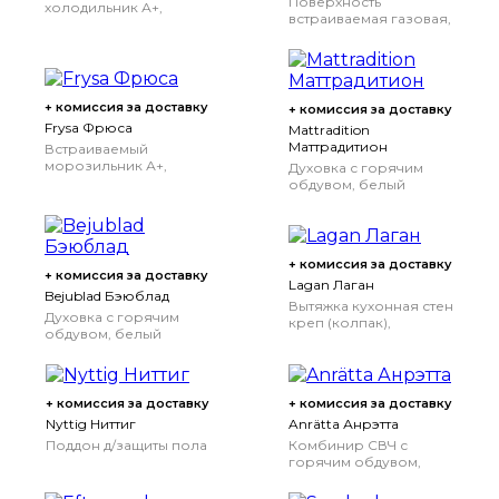
Поверхность
холодильник А+,
встраиваемая газовая,
белый, 314 л
нержавеющая сталь
+ комиссия за доставку
+ комиссия за доставку
Frysa Фрюса
Mattradition
Маттрадитион
Встраиваемый
морозильник А+,
Духовка с горячим
система No Frost
обдувом, белый
белый, 209 л
+ комиссия за доставку
+ комиссия за доставку
Lagan Лаган
Bejublad Бэюблад
Вытяжка кухонная стен
Духовка с горячим
креп (колпак),
обдувом, белый
нержавеющая сталь
стекло
+ комиссия за доставку
+ комиссия за доставку
Nyttig Ниттиг
Anrätta Анрэтта
Поддон д/защиты пола
Комбинир СВЧ с
горячим обдувом,
нержавеющая сталь