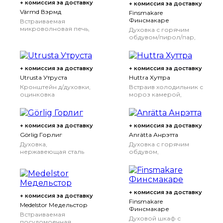
+ комиссия за доставку
+ комиссия за доставку
Värmd Вэрмд
Finsmakare
Финсмакаре
Встраиваемая
микроволновая печь,
Духовка с горячим
черный
обдувом/пирол/пар,
черный
+ комиссия за доставку
+ комиссия за доставку
Utrusta Утруста
Huttra Хуттра
Кронштейн д/духовки,
Встраив холодильник с
оцинковка
мороз камерой,
белый
+ комиссия за доставку
+ комиссия за доставку
Görlig Горлиг
Anrätta Анрэтта
Духовка,
Духовка с горячим
нержавеющая сталь
обдувом,
нержавеющая сталь
+ комиссия за доставку
+ комиссия за доставку
Finsmakare
Medelstor Медельстор
Финсмакаре
Встраиваемая
Духовой шкаф с
посудомоечная