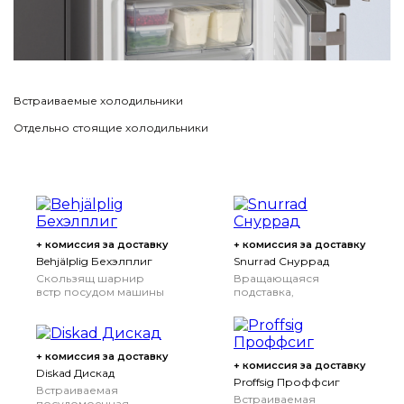
Встраиваемые холодильники
Отдельно стоящие холодильники
+ комиссия за доставку
+ комиссия за доставку
Behjälplig Бехэлплиг
Snurrad Снуррад
Скользящ шарнир
Вращающаяся
встр посудом машины
подставка,
прозрачный
+ комиссия за доставку
+ комиссия за доставку
Diskad Дискад
Proffsig Проффсиг
Встраиваемая
Встраиваемая
посудомоечная