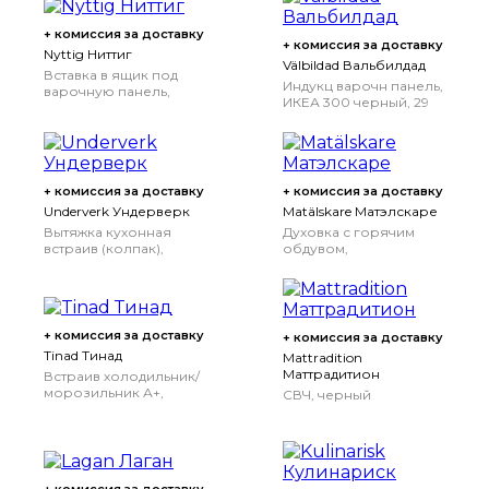
+ комиссия за доставку
+ комиссия за доставку
Nyttig Ниттиг
Välbildad Вальбилдад
Вставка в ящик под
Индукц варочн панель,
варочную панель,
ИКЕА 300 черный, 29
белый, 60 см
см
+ комиссия за доставку
+ комиссия за доставку
Underverk Ундерверк
Matälskare Матэлскаре
Вытяжка кухонная
Духовка с горячим
встраив (колпак),
обдувом,
нержавеющая сталь,
нержавеющая сталь
60 см
+ комиссия за доставку
+ комиссия за доставку
Tinad Тинад
Mattradition
Маттрадитион
Встраив холодильник/
морозильник А+,
СВЧ, черный
белый, 210/79 л