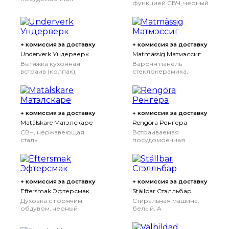
функцией СВЧ, черный
машина, ИКЕА 500, 45
см
+ комиссия за доставку
+ комиссия за доставку
Underverk Ундерверк
Matmässig Матмэссиг
Вытяжка кухонная
Варочн панель
встраив (колпак),
стеклокерамика,
нержавеющая сталь,
черный, 59 см
80 см
+ комиссия за доставку
+ комиссия за доставку
Matälskare Матэлскаре
Rengöra Ренгёра
СВЧ, нержавеющая
Встраиваемая
сталь
посудомоечная
машина, ИКЕА 300, 60
см
+ комиссия за доставку
+ комиссия за доставку
Eftersmak Эфтерсмак
Ställbar Стэлльбар
Духовка с горячим
Стиральная машина,
обдувом, черный
белый, A