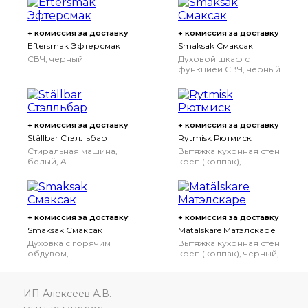
+ комиссия за доставку
+ комиссия за доставку
Eftersmak Эфтерсмак
Smaksak Смаксак
СВЧ, черный
Духовой шкаф с
функцией СВЧ, черный
+ комиссия за доставку
+ комиссия за доставку
Ställbar Стэлльбар
Rytmisk Рютмиск
Стиральная машина,
Вытяжка кухонная стен
белый, A
креп (колпак),
нержавеющая сталь,
60 см
60 см
+ комиссия за доставку
+ комиссия за доставку
Smaksak Смаксак
Matälskare Матэлскаре
Духовка с горячим
Вытяжка кухонная стен
обдувом,
креп (колпак), черный,
нержавеющая сталь
60 см
ИП Алексеев А.В.