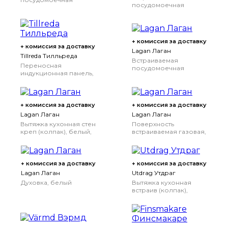
посудомоечная
машина, ИКЕА 700, 60
машина, ИКЕА 700, 60
см
см
+ комиссия за доставку
+ комиссия за доставку
Lagan Лаган
Tillreda Тилльреда
Встраиваемая
Переносная
посудомоечная
индукционная панель,
машина, 60 см
1 конфорка белый
+ комиссия за доставку
+ комиссия за доставку
Lagan Лаган
Lagan Лаган
Вытяжка кухонная стен
Поверхность
креп (колпак), белый,
встраиваемая газовая,
60 см
белый
+ комиссия за доставку
+ комиссия за доставку
Lagan Лаган
Utdrag Утдраг
Духовка, белый
Вытяжка кухонная
встраив (колпак),
нержавеющая сталь,
60 см