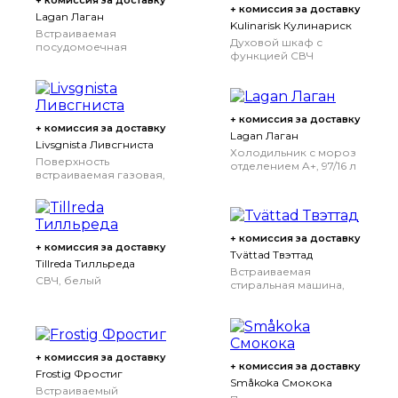
+ комиссия за доставку
+ комиссия за доставку
Lagan Лаган
Kulinarisk Кулинариск
Встраиваемая
Духовой шкаф с
посудомоечная
функцией СВЧ
машина, 45 см
+ комиссия за доставку
+ комиссия за доставку
Lagan Лаган
Livsgnista Ливсгниста
Холодильник с мороз
Поверхность
отделением A+, 97/16 л
встраиваемая газовая,
стекло черный
+ комиссия за доставку
+ комиссия за доставку
Tvättad Твэттад
Tillreda Тилльреда
Встраиваемая
СВЧ, белый
стиральная машина,
белый
+ комиссия за доставку
+ комиссия за доставку
Frostig Фростиг
Småkoka Смокока
Встраиваемый