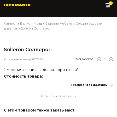
0
Каталог
Балкон и сад
Садовая мебель
Секции садовых
диванов
Sollerön Соллерон
Sollerön Соллерон
Количество:
Артикульный номер: 103.736.26
1-местная секция, садовая, коричневый
Стоимость товара:
+ комиссия за доставку
Больше информации
С этим товаром также заказывают