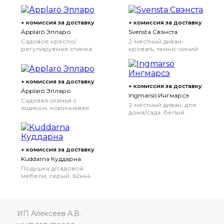
+ комиссия за доставку
+ комиссия за доставку
Äpplarö Эпларо
Svensta Свэнста
Садовое кресло/
2-местный диван-
регулируемая спинка,
кровать, темно-синий
складной коричневая
морилка
+ комиссия за доставку
+ комиссия за доставку
Äpplarö Эпларо
Ingmarsö Ингмарсэ
Садовая скамья с
2-местный диван, для
ящиком, коричневая
дома/сада, белый
морилка, 80x41 см
зеленый/бежевый,
118x69x69 см
+ комиссия за доставку
Kuddarna Куддарна
Подушка д/садовой
мебели, серый, 62x44
см
ИП Алексеев А.В.