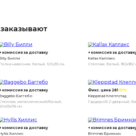
 заказывают
+ комиссия за доставку
+ комиссия за доставк
Billy Билли
Kallax Каллакс
Полка навесная, белый, 120x35 см
Стеллаж, белый, 182x182 
+ комиссия за доставку
Фикс. цена 281
BYN
Baggebo Баггебо
Kleppstad Клеппстад
Стеллаж, металлический/белый,
Гардероб 2-дверный, бел
60x25x116 см
+ комиссия за доставку
+ комиссия за доставк
Hyllis Хиллис
Brimnes Бримнэс