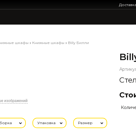
Доставк
книжные шкафы
Книжные шкафы
Billy Билли
Bil
Артикул
Стел
Сто
ше изображений
Количе
борка
Упаковка
Размер