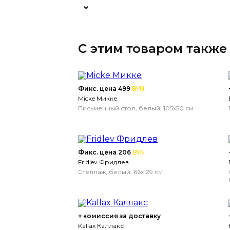
С этим товаром также
Фикс. цена 499
BYN
Micke Микке
Письменный стол, белый, 105x50 см
Фикс. цена 206
BYN
Fridlev Фридлев
Стеллаж, белый, 66x129 см
+ комиссия за доставку
Kallax Каллакс