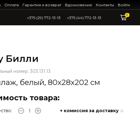
а
Оплата
Гарантия и возврат
Вдохновение
Контакты
Войти
0
+375 (29) 772-13-13
+375 (44) 772-13-13
ly Билли
ьный номер: 303.131.13
лаж, белый, 80x28x202 см
имость товара:
ство:
+ комиссия за доставку