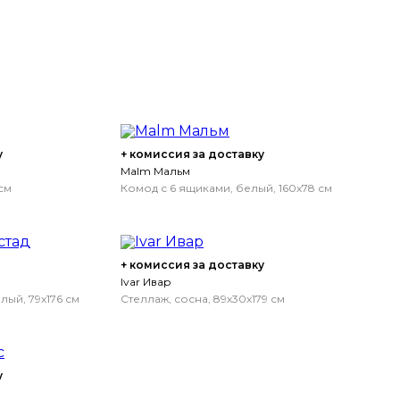
у
+ комиссия за доставку
Malm Мальм
см
Комод с 6 ящиками, белый, 160x78 см
+ комиссия за доставку
Ivar Ивар
ый, 79x176 см
Стеллаж, сосна, 89x30x179 см
у