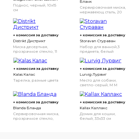
Бланк
Поднос, черный, 10x15
Сервировочная миска,
см
нержавеющ сталь, 20
см
20 см
+ комиссия за доставку
+ комиссия за доставку
Distrikt Дистрикт
Storavan Стураван
Миска десертная,
Набор для ванной,3
прозрачное стекло, 11
предмета, белый
см
+ комиссия за доставку
+ комиссия за доставку
Kalas Калас
Lurvig Лурвиг
Тарелка, разные цвета
Место для собаки,
светло-серый, M
M
+ комиссия за доставку
+ комиссия за доставку
Blanda Бланда
Kallax Каллакс
Сервировочная миска,
Домик для кошки,
прозрачное стекло,
белый, 33x33 см
20 см
20 см