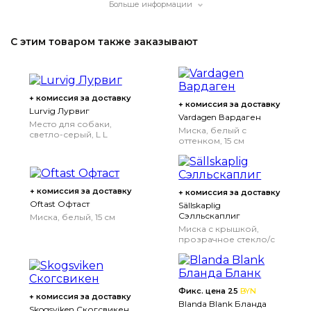
Больше информации
С этим товаром также заказывают
+ комиссия за доставку
+ комиссия за доставку
Lurvig Лурвиг
Vardagen Вардаген
Место для собаки,
Миска, белый с
светло-серый, L
L
оттенком, 15 см
+ комиссия за доставку
+ комиссия за доставку
Oftast Офтаст
Sällskaplig
Сэлльскаплиг
Миска, белый, 15 см
Миска с крышкой,
прозрачное стекло/с
рисунком, 10 см
Фикс. цена 25
BYN
+ комиссия за доставку
Blanda Blank Бланда
Skogsviken Скогсвикен