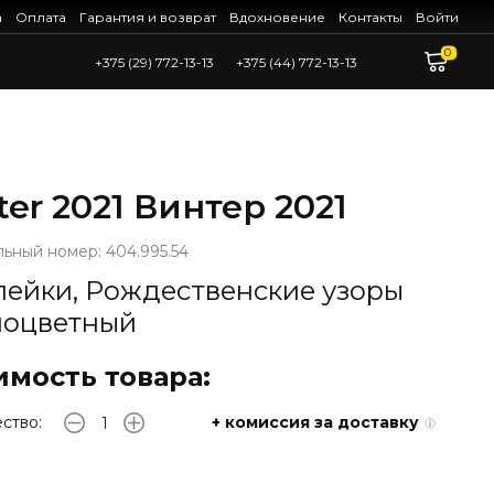
а
Оплата
Гарантия и возврат
Вдохновение
Контакты
Войти
0
+375 (29) 772-13-13
+375 (44) 772-13-13
ter 2021 Винтер 2021
ьный номер: 404.995.54
лейки, Рождественские узоры
ноцветный
имость товара:
ство:
+ комиссия за доставку