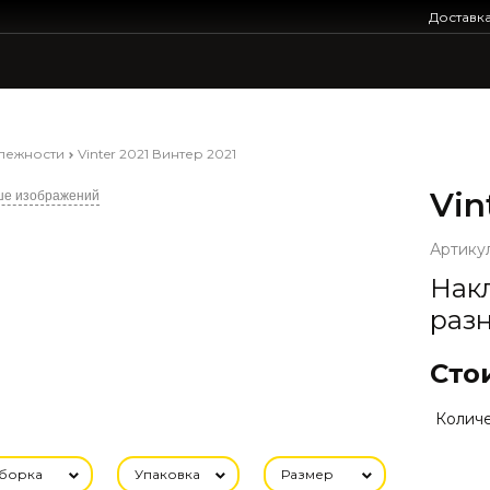
Доставк
лежности
Vinter 2021 Винтер 2021
Vin
ше изображений
Артикул
Нак
раз
Сто
Количе
борка
Упаковка
Размер