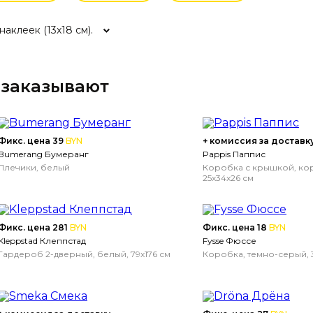
аклеек (13x18 см).
 заказывают
Фикс. цена 39
BYN
+ комиссия за доставк
Bumerang Бумеранг
Pappis Паппис
Плечики, белый
Коробка с крышкой, ко
25x34x26 см
Фикс. цена 281
BYN
Фикс. цена 18
BYN
Kleppstad Клеппстад
Fysse Фюссе
Гардероб 2-дверный, белый, 79x176 см
Коробка, темно-серый, 