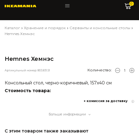
0
Каталог
Хранение и порядок
Серванты и консольные столы
Hemnes Хемнэс
Hemnes Хемнэс
Количество:
Артикульный номер: 803.831.51
Консольный стол, черно-коричневый, 157x40 см
Стоимость товара:
+ комиссия за доставку
Больше информации
С этим товаром также заказывают