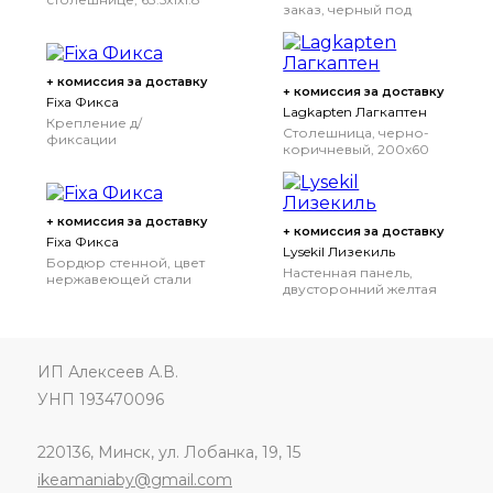
заказ, черный под
см
мрамор/ламинат, 1
м²x1.3 см
+ комиссия за доставку
+ комиссия за доставку
Fixa Фикса
Lagkapten Лагкаптен
Крепление д/
Столешница, черно-
фиксации
коричневый, 200x60
столешницы,
см
оцинковка
+ комиссия за доставку
+ комиссия за доставку
Fixa Фикса
Lysekil Лизекиль
Бордюр стенной, цвет
Настенная панель,
нержавеющей стали
двусторонний желтая
медь/цвет
нержавеющей стали,
119.6x55 см
ИП Алексеев А.В.
УНП 193470096
220136, Минск, ул. Лобанка, 19, 15
ikeamaniaby@gmail.com