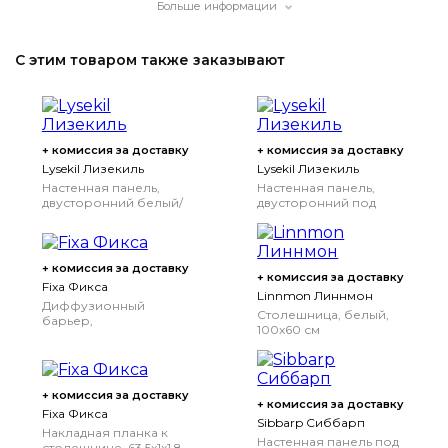
Больше информации
С этим товаром также заказывают
+ комиссия за доставку
+ комиссия за доставку
Lysekil Лизекиль
Lysekil Лизекиль
Настенная панель,
Настенная панель,
двусторонний белый/
двусторонний под
светло-серый под
белый мрамор/
бетон, 119.6x55 см
черный/белый
мозаичный орнамент,
119.6x55 см
+ комиссия за доставку
+ комиссия за доставку
Fixa Фикса
Linnmon Линнмон
Диффузионный
Столешница, белый,
барьер,
100x60 см
хромированный
+ комиссия за доставку
+ комиссия за доставку
Fixa Фикса
Sibbarp Сиббарп
Накладная планка к
Настенная панель под
столешнице, 63.5x1x1.8