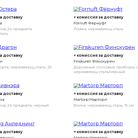
а доставку
+ комиссия за доставку
а
Förnuft Фёрнуфт
ор,24 предмета,
Ложка, нержавеющ сталь
таль
а доставку
+ комиссия за доставку
он
Finskuren Финскурен
орта, нержавеющ сталь, 25
Дорожные столовые приборы с
нержавеющ сталь/черный
а доставку
+ комиссия за доставку
ра
Martorp Марторп
ор,24 предмета, черный
Вилка, нержавеющ сталь, 19 см
а доставку
+ комиссия за доставку
леднинг
Martorp Марторп