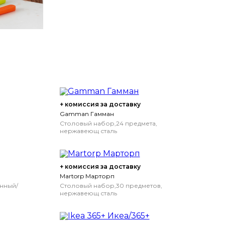
+ комиссия за доставку
Gamman Гамман
Столовый набор,24 предмета,
нержавеющ сталь
+ комиссия за доставку
Martorp Марторп
нный/
Столовый набор,30 предметов,
нержавеющ сталь