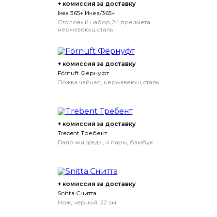
+ комиссия за доставку
Ikea 365+ Икеа/365+
,
Столовый набор,24 предмета,
нержавеющ сталь
+ комиссия за доставку
Förnuft Фёрнуфт
Ложка чайная, нержавеющ сталь
+ комиссия за доставку
Trebent Требент
Палочки д/еды, 4 пары, бамбук
+ комиссия за доставку
Snitta Снитта
Нож, черный, 22 см