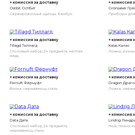
+ комиссия за доставку
+ комиссия з
Ostbit Остбит
Grönsaker Гр
Сервировочные щипцы, бамбук
Приборы для 
+ комиссия за доставку
+ комиссия з
Tillagd Тиллагд
Kalas Калас
Столовый набор,24 предмета, желтая
Ложка, разны
медь
+ комиссия за доставку
+ комиссия з
Förnuft Фёрнуфт
Dragon Драг
Вилка, нержавеющ сталь
Ложка, нержав
+ комиссия за доставку
+ комиссия з
Data Дата
Lindrig Линдр
Столовый набор,24 предмета,
Нож, темно-к
нержавеющ сталь