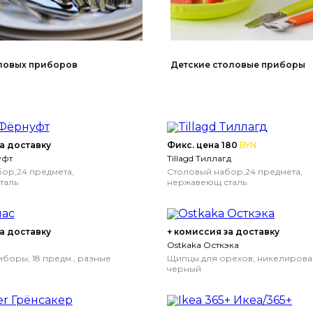
Детские столовые приборы
ловых приборов
а доставку
Фикс. цена 180
BYN
уфт
Tillagd Тиллагд
ор,24 предмета,
Столовый набор,24 предмета,
таль
нержавеющ сталь
а доставку
+ комиссия за доставку
Ostkaka Осткэка
боры, 18 предм., разные
Щипцы для орехов, никелирова
черный