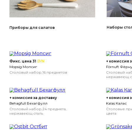
Наборы сто
Приборы для салатов
Фикс. цена 31
BYN
+ комиссия з
Mopsig Мопсиг
Förnuft Фёрн
Столовый набор,16 предметов
Столовый наб
нержавеющ с
+ комиссия за доставку
+ комиссия з
Behagfull Бехагфулл
Kalas Калас
Столовый набор,24 предмета,
Столовые при
нержавеющ сталь
цвета