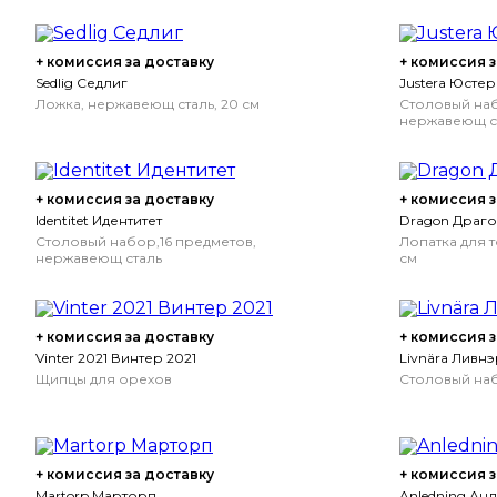
+ комиссия за доставку
+ комиссия з
Sedlig Седлиг
Justera Юстер
Ложка, нержавеющ сталь, 20 см
Столовый наб
нержавеющ с
+ комиссия за доставку
+ комиссия з
Identitet Идентитет
Dragon Драг
Столовый набор,16 предметов,
Лопатка для т
нержавеющ сталь
см
+ комиссия за доставку
+ комиссия з
Vinter 2021 Винтер 2021
Livnära Ливнэ
Щипцы для орехов
Столовый наб
+ комиссия за доставку
+ комиссия з
Martorp Марторп
Anledning Ан