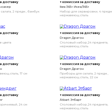
а доставку
+ комиссия за доставку
ёнсакер
Ikea 365+ Икеа/365+
салата, 2 предм., бамбук
Набор для сервировки, 4 предм.
нержавеющ сталь
а доставку
+ комиссия за доставку
Dragon Драгон
е цвета
Столовый набор,24 предмета,
нержавеющ сталь
а доставку
+ комиссия за доставку
он
Dragon Драгон
еющ сталь, 17 см
Приборы для салата, 2 предм.,
нержавеющ сталь, 22 см
а доставку
+ комиссия за доставку
иг
Ätbart Этбарт
оричневый, 24 см
Столовый набор,24 предмета,
нержавеющ сталь