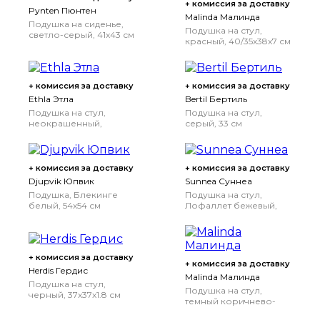
+ комиссия за доставку
Pynten Пюнтен
Malinda Малинда
Подушка на сиденье,
Подушка на стул,
светло-серый, 41x43 см
красный, 40/35x38x7 см
+ комиссия за доставку
+ комиссия за доставку
Ethla Этла
Bertil Бертиль
Подушка на стул,
Подушка на стул,
неокрашенный,
серый, 33 см
40/35x38x7 см
+ комиссия за доставку
+ комиссия за доставку
Djupvik Юпвик
Sunnea Суннеа
Подушка, Блекинге
Подушка на стул,
белый, 54x54 см
Лофаллет бежевый,
36x2.5 см
+ комиссия за доставку
+ комиссия за доставку
Herdis Гердис
Malinda Малинда
Подушка на стул,
Подушка на стул,
черный, 37x37x1.8 см
темный коричнево-
красный, 40/35x38x7 см