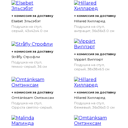
+ комиссия за доставку
+ комиссия за доставку
Elsebet Эльсэбэт
Hillared Хилларед
Подушка на стул,
Подушка на стул,
серый, 43x42x4.0 см
антрацит, 36x36x3.0 см
+ комиссия за доставку
+ комиссия за доставку
Stråfly Строфли
Vippärt Виппэрт
Подушка на стул,
Подушка на стул,
темно-серый, 36 см
серый, 38x38x6.5 см
+ комиссия за доставку
+ комиссия за доставку
Omtänksam Омтэнксам
Hillared Хилларед
Подушка на стул,
Подушка на стул,
Оррста светло-серый,
бежевый, 36x36x3.0 см
40x40 см