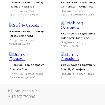
+ комиссия за доставку
+ комиссия за доставку
Malinda Малинда
Omtänksam Омтэнксам
Подушка на стул,
Подушка на стул,
светло-коричневый,
Оррста светло-серый,
40/35x38x7 см
38 см
+ комиссия за доставку
+ комиссия за доставку
Stråfly Строфли
Oddbjörg Оддбьёрг
Подушка на стул,
Подушка на стул,
черный, 36 см
серый, 35 см
+ комиссия за доставку
+ комиссия за доставку
Brämön Брэмон
Stamfly Стамфлю
Подушка на стул, серо-
Подушка на стул, Гранн
бежевый д/дома/
золотисто-
улицы, 34x34x1.0 см
коричневый, 36 см
ИП Алексеев А.В.
УНП 193470096