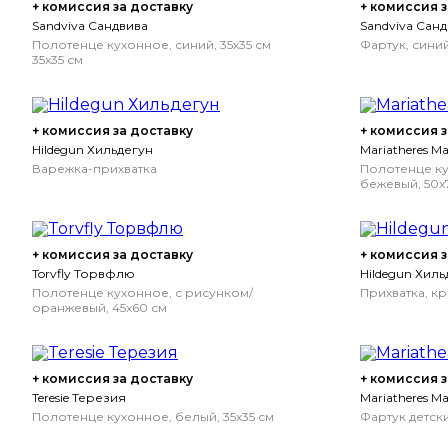
+ комиссия за доставку
+ комиссия з
Sandviva Сандвива
Sandviva Сан
Полотенце кухонное, синий, 35x35 см
Фартук, синий
35x35 см
+ комиссия за доставку
+ комиссия з
Hildegun Хильдегун
Mariatheres 
Варежка-прихватка
Полотенце ку
бежевый, 50x
+ комиссия за доставку
+ комиссия з
Torvfly Торвфлю
Hildegun Хиль
Полотенце кухонное, с рисунком/
Прихватка, кр
оранжевый, 45x60 см
+ комиссия за доставку
+ комиссия з
Teresie Терезия
Mariatheres 
Полотенце кухонное, белый, 35x35 см
Фартук детски