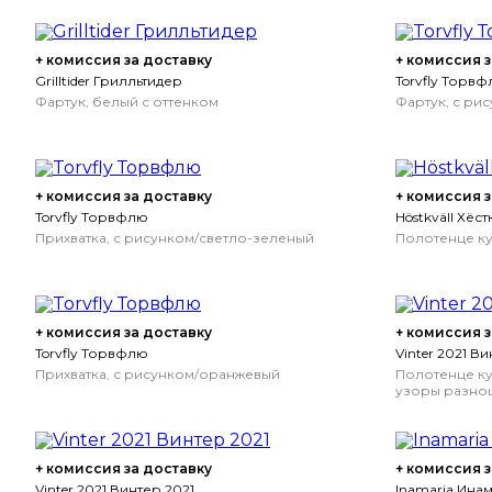
+ комиссия за доставку
+ комиссия з
Grilltider Грилльтидер
Torvfly Торв
Фартук, белый с оттенком
Фартук, с ри
+ комиссия за доставку
+ комиссия з
Torvfly Торвфлю
Höstkväll Хёс
Прихватка, с рисунком/светло-зеленый
Полотенце ку
+ комиссия за доставку
+ комиссия з
Torvfly Торвфлю
Vinter 2021 Ви
Прихватка, с рисунком/оранжевый
Полотенце ку
узоры разноц
+ комиссия за доставку
+ комиссия з
Vinter 2021 Винтер 2021
Inamaria Ина