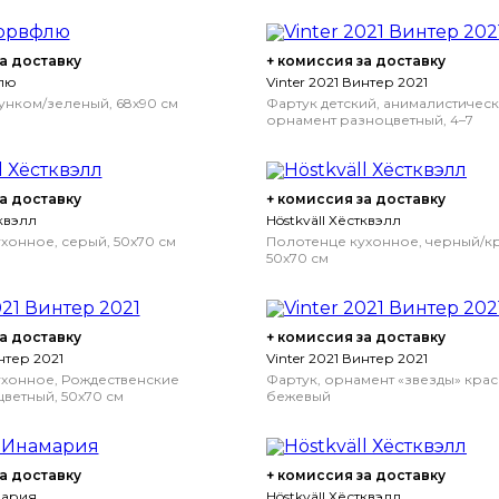
а доставку
+ комиссия за доставку
флю
Vinter 2021 Винтер 2021
сунком/зеленый, 68x90 см
Фартук детский, анималистичес
орнамент разноцветный, 4–7
а доставку
+ комиссия за доставку
тквэлл
Höstkväll Хёстквэлл
хонное, серый, 50x70 см
Полотенце кухонное, черный/к
50x70 см
а доставку
+ комиссия за доставку
нтер 2021
Vinter 2021 Винтер 2021
хонное, Рождественские
Фартук, орнамент «звезды» кра
ветный, 50x70 см
бежевый
а доставку
+ комиссия за доставку
мария
Höstkväll Хёстквэлл