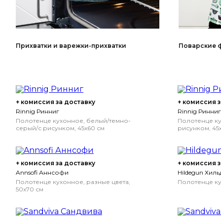
Прихватки и варежки-прихватки
Поварские 
+ комиссия за доставку
+ комиссия з
Rinnig Ринниг
Rinnig Ринниг
Полотенце кухонное, белый/темно-
Полотенце ку
серый/с рисунком, 45x60 см
рисунком, 45
+ комиссия за доставку
+ комиссия з
Annsofi Аннсофи
Hildegun Хиль
Полотенце кухонное, разные цвета,
Полотенце ку
50x70 см