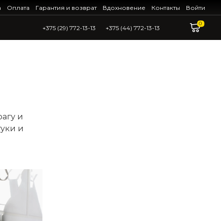
а
Оплата
Гарантия и возврат
Вдохновение
Контакты
Войти
0
+375 (29) 772-13-13
+375 (44) 772-13-13
рагу и
туки и