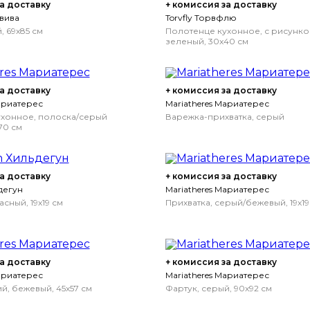
а доставку
+ комиссия за доставку
двива
Torvfly Торвфлю
, 69x85 см
Полотенце кухонное, с рисунко
зеленый, 30x40 см
а доставку
+ комиссия за доставку
Мариатерес
Mariatheres Мариатерес
хонное, полоска/серый
Варежка-прихватка, серый
70 см
а доставку
+ комиссия за доставку
дегун
Mariatheres Мариатерес
асный, 19x19 см
Прихватка, серый/бежевый, 19x19
а доставку
+ комиссия за доставку
Мариатерес
Mariatheres Мариатерес
й, бежевый, 45x57 см
Фартук, серый, 90x92 см