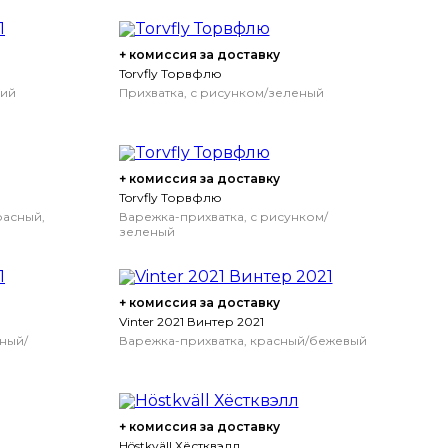
+ комиссия за доставку
Torvfly Торвфлю
кий
Прихватка, с рисунком/зеленый
+ комиссия за доставку
Torvfly Торвфлю
расный,
Варежка-прихватка, с рисунком/
зеленый
+ комиссия за доставку
Vinter 2021 Винтер 2021
сный/
Варежка-прихватка, красный/бежевый
+ комиссия за доставку
Höstkväll Хёстквэлл