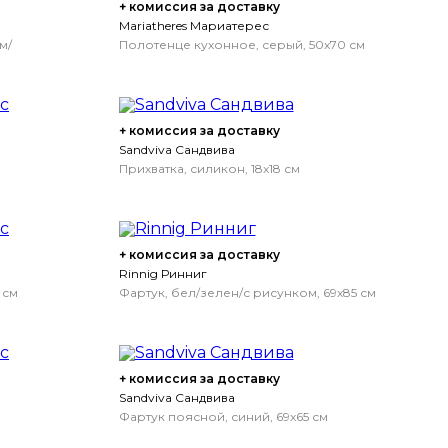
+ комиссия за доставку
Mariatheres Мариатерес
м/
Полотенце кухонное, серый, 50x70 см
+ комиссия за доставку
Sandviva Сандвива
Прихватка, силикон, 18x18 см
+ комиссия за доставку
Rinnig Ринниг
 см
Фартук, бел/зелен/с рисунком, 69x85 см
+ комиссия за доставку
Sandviva Сандвива
Фартук поясной, синий, 69x65 см