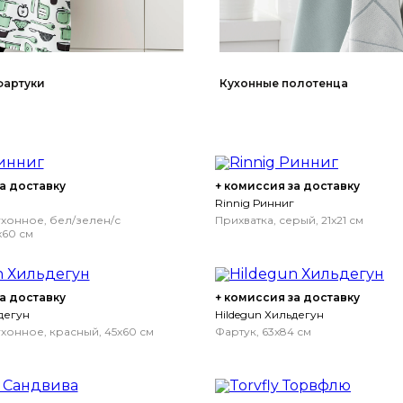
фартуки
Кухонные полотенца
а доставку
+ комиссия за доставку
Rinnig Ринниг
хонное, бел/зелен/с
Прихватка, серый, 21x21 см
x60 см
а доставку
+ комиссия за доставку
дегун
Hildegun Хильдегун
хонное, красный, 45x60 см
Фартук, 63x84 см