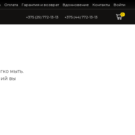
а
Оплата
Гарантия и возврат
Вдохновение
Контакты
Войти
0
+375 (29) 772-13-13
+375 (44) 772-13-13
гко мыть.
ний вы