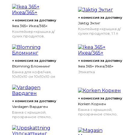
+ комиссия за доставку
+ комиссия за доставку
Jäktig Эктиг
Ikea 365+ Икеа/365+
Контейнер+крышка д/
Контейнер+крышка д/
сухих продуктов, 1.1 л
сухих продуктов,
прозрачный/белый, 1.3
л
1.3 л
+ комиссия за доставку
+ комиссия за доставку
Blomning Бломнинг
Ikea 365+ Икеа/365+
Банка для кофе/чая,
Этикетка
10x10x10 см
10x10x10 см
+ комиссия за доставку
+ комиссия за доставку
Korken Коркен
Vardagen Вардаген
Банка с крышкой,
Банка с крышкой,
прозрачное стекло,
прозрачное стекло,
0.5 л
0.5 л
0.3 л
0.3 л